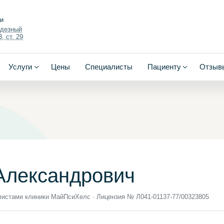
ки
одезный
, ст. 29
Услуги
Цены
Специалисты
Пациенту
Отзыв
Александрович
листами клиники МайПсиХелс · Лицензия № Л041‑01137‑77/00323805