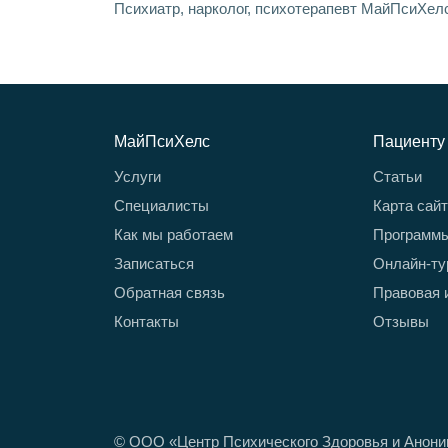
Психиатр, нарколог, психотерапевт МайПсиХелс
МайПсиХелс
Пациенту
Услуги
Статьи
Специалисты
Карта сай
Как мы работаем
Программ
Записаться
Онлайн-ту
Обратная связь
Правовая 
Контакты
Отзывы
© ООО «Центр Психического Здоровья и Анон