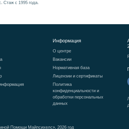
. Стаж с 1995 года.
Информация
О центре
та
Вакансии
ы
Нормативная база
р
Лицензии и сертификаты
информация
Политика
конфиденциальности и
обработки персональных
данных
имной Помощи Майпсихелс»,
2026
год