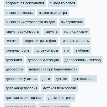
возрастная психология
вывод из запоя
вызов нарколога
вызов психиатра
вызов психотерапевта на дом
выступления
гаджет зависимость
гаджеты
галлюцинации
гепатит
гидрокситриптофан
гиперактивность
головная боль
головной мозг
гтр
гэмблинг
деменция
депресонализация
депрессивный эпизод
депрессия
депрессия при беременности
депрессия у детей
дети
детокс
детоксикация
детская депрессия
детская психология
детская психотерапия
детские страхи
детский невролог
детский психиатр