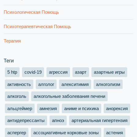
Психологическая Помощь
Психотерапевтическая Помощь
Терапия
Теги
5 htp
covid-19
агрессия
азарт
азартные игры
активность
алголог
алекситимия
алкоголизм
алкоголь
алкогольные заболевания печени
альцгеймер
амнезия
аниме и психика
анорексия
антидепрессанты
апноэ
артериальная гипертензия
аспергер
ассоциативные корковые зоны
астения