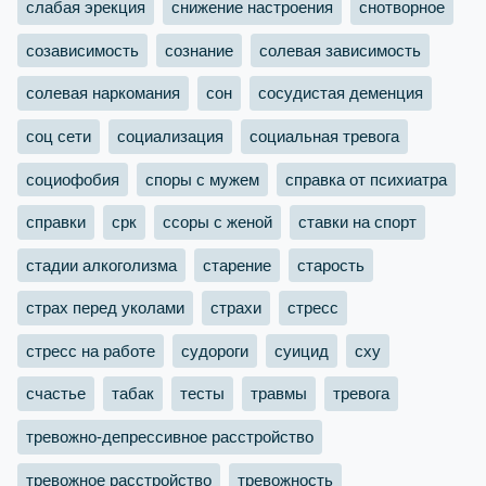
слабая эрекция
снижение настроения
снотворное
созависимость
сознание
солевая зависимость
солевая наркомания
сон
сосудистая деменция
соц сети
социализация
социальная тревога
социофобия
споры с мужем
справка от психиатра
справки
срк
ссоры с женой
ставки на спорт
стадии алкоголизма
старение
старость
страх перед уколами
страхи
стресс
стресс на работе
судороги
суицид
сху
счастье
табак
тесты
травмы
тревога
тревожно-депрессивное расстройство
тревожное расстройство
тревожность