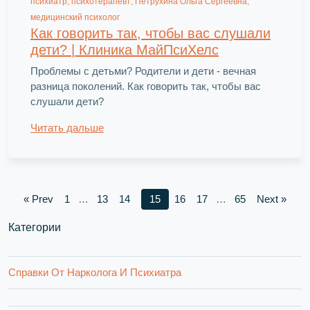
психиатр, психотерапевт; Петрухина Ольга Сергеевна,
медицинский психолог
Как говорить так, чтобы вас слушали
дети? | Клиника МайПсиХелс
Проблемы с детьми? Родители и дети - вечная
разница поколений. Как говорить так, чтобы вас
слушали дети?
Читать дальше
« Prev
1
…
13
14
15
16
17
…
65
Next »
Категории
Справки От Нарколога И Психиатра