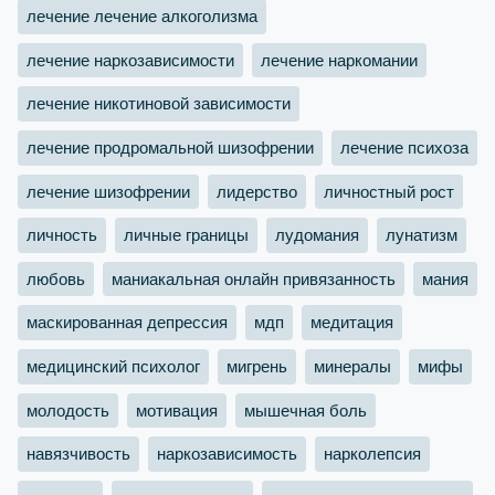
лечение лечение алкоголизма
лечение наркозависимости
лечение наркомании
лечение никотиновой зависимости
лечение продромальной шизофрении
лечение психоза
лечение шизофрении
лидерство
личностный рост
личность
личные границы
лудомания
лунатизм
любовь
маниакальная онлайн привязанность
мания
маскированная депрессия
мдп
медитация
медицинский психолог
мигрень
минералы
мифы
молодость
мотивация
мышечная боль
навязчивость
наркозависимость
нарколепсия