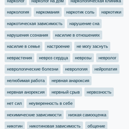
нарколог
нарколог на дом
наркологическая клиника
наркология
наркомания
наркотик соль
наркотики
наркотическая зависимость
нарушение сна
нарушения сознания
насилие в отношениях
насилие в семье
настроение
не могу заснуть
неврастения
невроз сердца
неврозы
невролог
неврологические болезни
неврология
нейропатия
нелюбимая работа
нервная анароксия
нервная анорексия
нервный срыв
нервозность
нет сил
неуверенность в себе
нехимические зависимости
низкая самооценка
никотин
никотиновая зависимость
общение