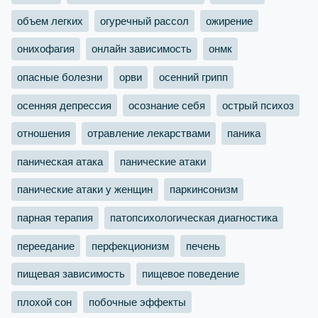
объем легких
огуречный рассол
ожирение
онихофагия
онлайн зависимость
онмк
опасные болезни
орви
осенний грипп
осенняя депрессия
осознание себя
острый психоз
отношения
отравление лекарствами
паника
паническая атака
панические атаки
панические атаки у женщин
паркинсонизм
парная терапия
патопсихологическая диагностика
переедание
перфекционизм
печень
пищевая зависимость
пищевое поведение
плохой сон
побочные эффекты