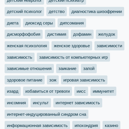
детский психолог
детство
диагностика шизофрении
диета
диоксид серы
дипсомания
дисморфофобия
дистимия
дофамин
желудок
женская психология
женское здоровье
зависимости
зависимость
зависимость от компьютерных игр
зависимые отношения
заикание
запой
здоровое питание
зож
игровая зависимость
изард
избавиться от тревоги
иисс
иммунитет
инсомния
инсульт
интернет зависимость
интернет-индуцированный синдром сна
информационная зависимость
ипохондрия
казино