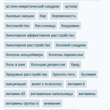
астено-невротический синдром
аутизм
базовые эмоции
бар
беременность
беспокойство
бессонница
биодоавки
биполярное аффективное расстройство
биполярное расстройство
болевой синдром
болезнь альцгеймера
болезнь паркинсона
боль в шее
большая депрессия
бред
бредовые расстройства
бросить пить
булимия
вакцинация
визит к психологу
витамин b
витамин d3
витаминные капельницы
витамины
витамины группы b
внимание