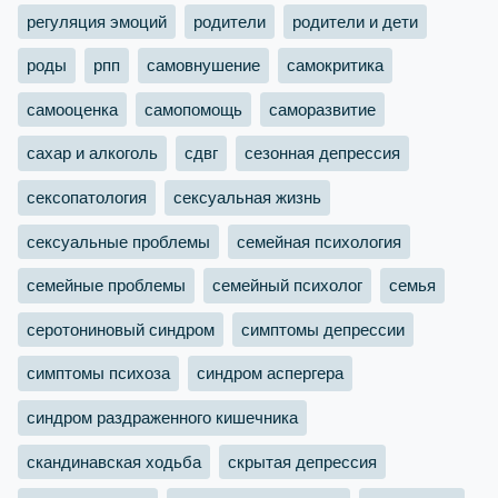
регуляция эмоций
родители
родители и дети
роды
рпп
самовнушение
самокритика
самооценка
самопомощь
саморазвитие
сахар и алкоголь
сдвг
сезонная депрессия
сексопатология
сексуальная жизнь
сексуальные проблемы
семейная психология
семейные проблемы
семейный психолог
семья
серотониновый синдром
симптомы депрессии
симптомы психоза
синдром аспергера
синдром раздраженного кишечника
скандинавская ходьба
скрытая депрессия