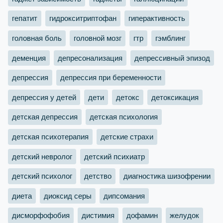
гепатит
гидрокситриптофан
гиперактивность
головная боль
головной мозг
гтр
гэмблинг
деменция
депресонализация
депрессивный эпизод
депрессия
депрессия при беременности
депрессия у детей
дети
детокс
детоксикация
детская депрессия
детская психология
детская психотерапия
детские страхи
детский невролог
детский психиатр
детский психолог
детство
диагностика шизофрении
диета
диоксид серы
дипсомания
дисморфофобия
дистимия
дофамин
желудок