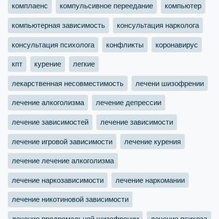
комплаенс
компульсивное переедание
компьютер
компьютерная зависимость
консультация нарколога
консультация психолога
конфликты
коронавирус
кпт
курение
легкие
лекарственная несовместимость
лечени шизофрении
лечение алкоголизма
лечение депрессии
лечение зависимостей
лечение зависимости
лечение игровой зависимости
лечение курения
лечение лечение алкоголизма
лечение наркозависимости
лечение наркомании
лечение никотиновой зависимости
лечение продромальной шизофрении
лечение психоза