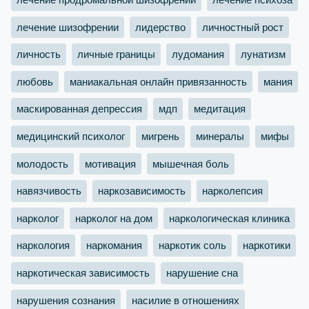
лечение шизофрении
лидерство
личностный рост
личность
личные границы
лудомания
лунатизм
любовь
маниакальная онлайн привязанность
мания
маскированная депрессия
мдп
медитация
медицинский психолог
мигрень
минералы
мифы
молодость
мотивация
мышечная боль
навязчивость
наркозависимость
нарколепсия
нарколог
нарколог на дом
наркологическая клиника
наркология
наркомания
наркотик соль
наркотики
наркотическая зависимость
нарушение сна
нарушения сознания
насилие в отношениях