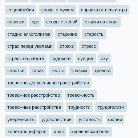
социофобия
споры с мужем
справка от психиатра
справки
срк
ссоры с женой
ставки на спорт
стадии алкоголизма
старение
старость
страх перед уколами
страхи
стресс
стресс на работе
судороги
суицид
сху
счастье
табак
тесты
травмы
тревога
тревожно-депрессивное расстройство
тревожное расстройство
тревожность
тревожные расстройства
трудности
трудоголизм
уверенность
удовольствие
усталость
фобии
холекальциферол
храп
хроническая боль