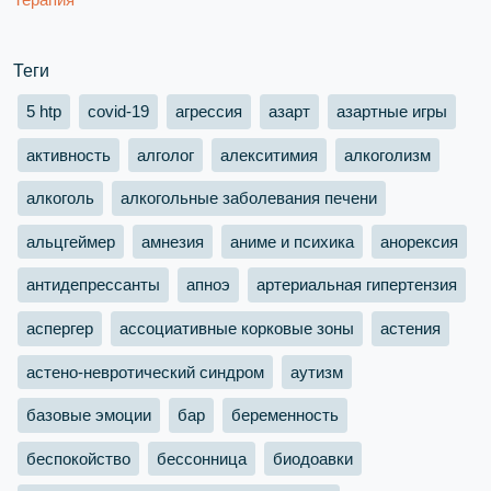
Теги
5 htp
covid-19
агрессия
азарт
азартные игры
активность
алголог
алекситимия
алкоголизм
алкоголь
алкогольные заболевания печени
альцгеймер
амнезия
аниме и психика
анорексия
антидепрессанты
апноэ
артериальная гипертензия
аспергер
ассоциативные корковые зоны
астения
астено-невротический синдром
аутизм
базовые эмоции
бар
беременность
беспокойство
бессонница
биодоавки