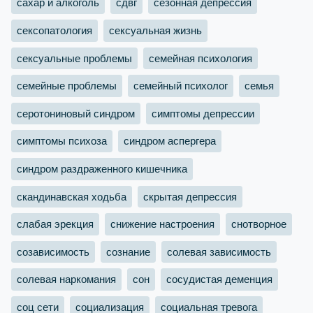
сахар и алкоголь
сдвг
сезонная депрессия
сексопатология
сексуальная жизнь
сексуальные проблемы
семейная психология
семейные проблемы
семейный психолог
семья
серотониновый синдром
симптомы депрессии
симптомы психоза
синдром аспергера
синдром раздраженного кишечника
скандинавская ходьба
скрытая депрессия
слабая эрекция
снижение настроения
снотворное
созависимость
сознание
солевая зависимость
солевая наркомания
сон
сосудистая деменция
соц сети
социализация
социальная тревога