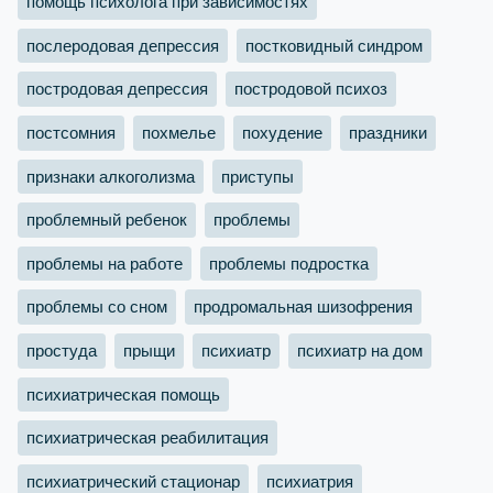
помощь психолога при зависимостях
послеродовая депрессия
постковидный синдром
постродовая депрессия
постродовой психоз
постсомния
похмелье
похудение
праздники
признаки алкоголизма
приступы
проблемный ребенок
проблемы
проблемы на работе
проблемы подростка
проблемы со сном
продромальная шизофрения
простуда
прыщи
психиатр
психиатр на дом
психиатрическая помощь
психиатрическая реабилитация
психиатрический стационар
психиатрия