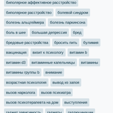
биполярное аффективное расстройство
биполярное расстройство
болевой синдром
болезнь альцгеймера
болезнь паркинсона
боль в шее
большая депрессия
бред
бредовые расстройства
бросить пить
булимия
вакцинация
визит к психологу
витамин b
витамин d3
витаминные капельницы
витамины
витамины группы b
внимание
возрастная психология
вывод из запоя
вызов нарколога
вызов психиатра
вызов психотерапевта на дом
выступления
гаджет зависимость
гаджеты
галлюцинации