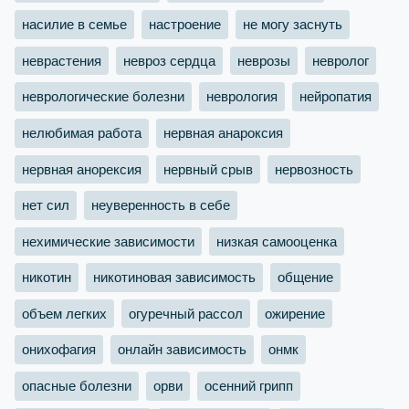
насилие в семье
настроение
не могу заснуть
неврастения
невроз сердца
неврозы
невролог
неврологические болезни
неврология
нейропатия
нелюбимая работа
нервная анароксия
нервная анорексия
нервный срыв
нервозность
нет сил
неуверенность в себе
нехимические зависимости
низкая самооценка
никотин
никотиновая зависимость
общение
объем легких
огуречный рассол
ожирение
онихофагия
онлайн зависимость
онмк
опасные болезни
орви
осенний грипп