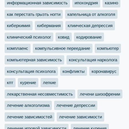
информационная зависимость
ипохондрия
казино
как перестать грызть ногти
капельница от алкоголя
киберкимия
кибермания
клиическая депрессия
клинический психолог
ковид
кодирование
комплаенс
компульсивное переедание
компьютер
компьютерная зависимость
консультация нарколога
консультация психолога
конфликты
коронавирус
кпт
курение
легкие
лекарственная несовместимость
лечени шизофрении
лечение алкоголизма
лечение депрессии
лечение зависимостей
лечение зависимости
лечение игровой зависимости
лечение курения