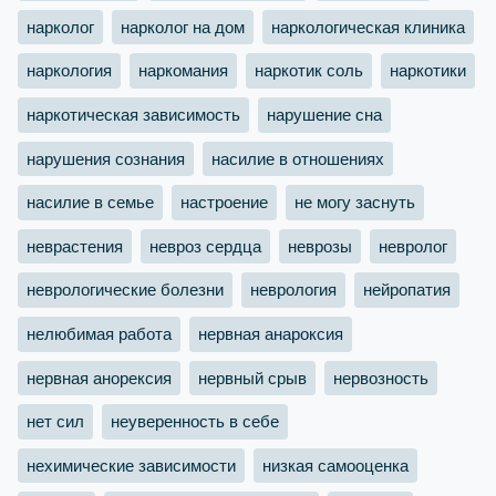
нарколог
нарколог на дом
наркологическая клиника
наркология
наркомания
наркотик соль
наркотики
наркотическая зависимость
нарушение сна
нарушения сознания
насилие в отношениях
насилие в семье
настроение
не могу заснуть
неврастения
невроз сердца
неврозы
невролог
неврологические болезни
неврология
нейропатия
нелюбимая работа
нервная анароксия
нервная анорексия
нервный срыв
нервозность
нет сил
неуверенность в себе
нехимические зависимости
низкая самооценка