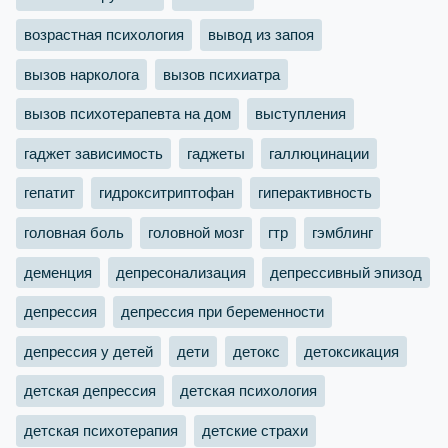
возрастная психология
вывод из запоя
вызов нарколога
вызов психиатра
вызов психотерапевта на дом
выступления
гаджет зависимость
гаджеты
галлюцинации
гепатит
гидрокситриптофан
гиперактивность
головная боль
головной мозг
гтр
гэмблинг
деменция
депресонализация
депрессивный эпизод
депрессия
депрессия при беременности
депрессия у детей
дети
детокс
детоксикация
детская депрессия
детская психология
детская психотерапия
детские страхи