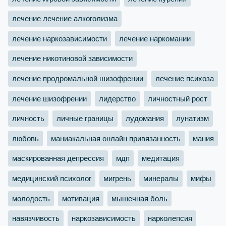
лечение лечение алкоголизма
лечение наркозависимости
лечение наркомании
лечение никотиновой зависимости
лечение продромальной шизофрении
лечение психоза
лечение шизофрении
лидерство
личностный рост
личность
личные границы
лудомания
лунатизм
любовь
маниакальная онлайн привязанность
мания
маскированная депрессия
мдп
медитация
медицинский психолог
мигрень
минералы
мифы
молодость
мотивация
мышечная боль
навязчивость
наркозависимость
нарколепсия