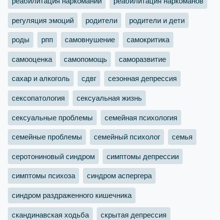
реабилитация наркомании
реабилитация наркоманов
регуляция эмоций
родители
родители и дети
роды
рпп
самовнушение
самокритика
самооценка
самопомощь
саморазвитие
сахар и алкоголь
сдвг
сезонная депрессия
сексопатология
сексуальная жизнь
сексуальные проблемы
семейная психология
семейные проблемы
семейный психолог
семья
серотониновый синдром
симптомы депрессии
симптомы психоза
синдром аспергера
синдром раздраженного кишечника
скандинавская ходьба
скрытая депрессия