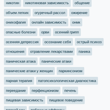
никотин
никотиновая зависимость
общение
объем легких
огуречный рассол
ожирение
онихофагия
онлайн зависимость
онмк
опасные болезни
орви
осенний грипп
осенняя депрессия
осознание себя
острый психоз
отношения
отравление лекарствами
паника
паническая атака
панические атаки
панические атаки у женщин
паркинсонизм
парная терапия
патопсихологическая диагностика
переедание
перфекционизм
печень
пищевая зависимость
пищевое поведение
плохой сон
побочные эффекты