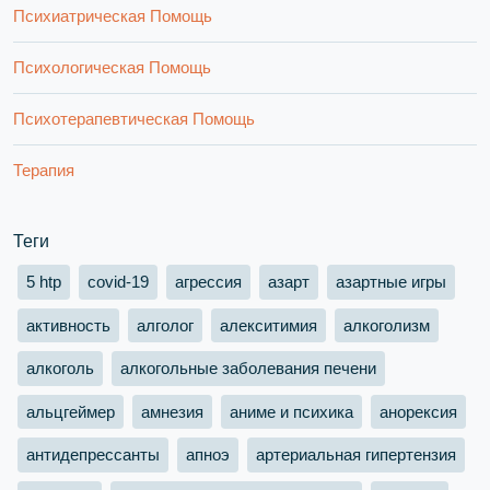
Психиатрическая Помощь
Психологическая Помощь
Психотерапевтическая Помощь
Терапия
Теги
5 htp
covid-19
агрессия
азарт
азартные игры
активность
алголог
алекситимия
алкоголизм
алкоголь
алкогольные заболевания печени
альцгеймер
амнезия
аниме и психика
анорексия
антидепрессанты
апноэ
артериальная гипертензия