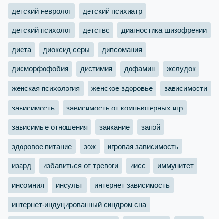
детский невролог
детский психиатр
детский психолог
детство
диагностика шизофрении
диета
диоксид серы
дипсомания
дисморфофобия
дистимия
дофамин
желудок
женская психология
женское здоровье
зависимости
зависимость
зависимость от компьютерных игр
зависимые отношения
заикание
запой
здоровое питание
зож
игровая зависимость
изард
избавиться от тревоги
иисс
иммунитет
инсомния
инсульт
интернет зависимость
интернет-индуцированный синдром сна