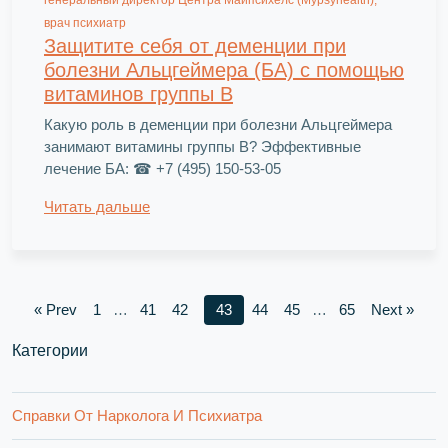
врач психиатр
Защитите себя от деменции при
болезни Альцгеймера (БА) с помощью
витаминов группы B
Какую роль в деменции при болезни Альцгеймера
занимают витамины группы B? Эффективные
лечение БА: ☎ +7 (495) 150-53-05
Читать дальше
« Prev
1
…
41
42
43
44
45
…
65
Next »
Категории
Справки От Нарколога И Психиатра