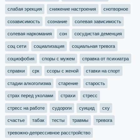
слабая эрекция
снижение настроения
снотворное
созависимость
сознание
солевая зависимость
солевая наркомания
сон
сосудистая деменция
соц сети
социализация
социальная тревога
социофобия
споры с мужем
справка от психиатра
справки
срк
ссоры с женой
ставки на спорт
стадии алкоголизма
старение
старость
страх перед уколами
страхи
стресс
стресс на работе
судороги
суицид
сху
счастье
табак
тесты
травмы
тревога
тревожно-депрессивное расстройство