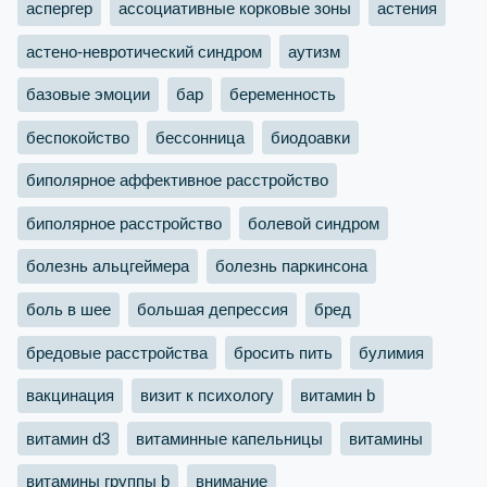
аспергер
ассоциативные корковые зоны
астения
астено-невротический синдром
аутизм
базовые эмоции
бар
беременность
беспокойство
бессонница
биодоавки
биполярное аффективное расстройство
биполярное расстройство
болевой синдром
болезнь альцгеймера
болезнь паркинсона
боль в шее
большая депрессия
бред
бредовые расстройства
бросить пить
булимия
вакцинация
визит к психологу
витамин b
витамин d3
витаминные капельницы
витамины
витамины группы b
внимание