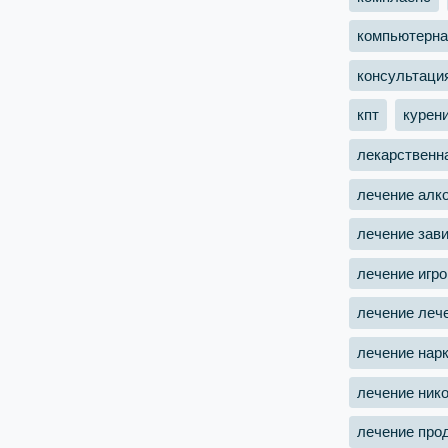
компьютерна
консультаци
кпт
курен
лекарственн
лечение алк
лечение зав
лечение игр
лечение леч
лечение нар
лечение ник
лечение про