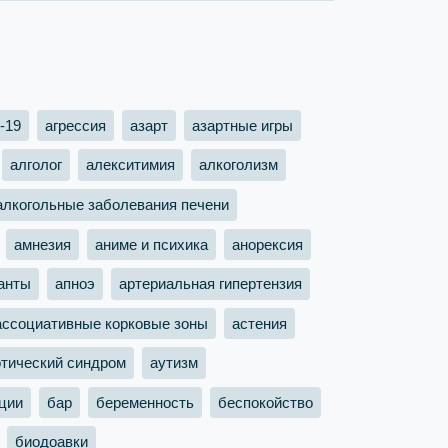
-19
агрессия
азарт
азартные игры
алголог
алекситимия
алкоголизм
алкогольные заболевания печени
амнезия
аниме и психика
анорексия
анты
апноэ
артериальная гипертензия
ассоциативные корковые зоны
астения
отический синдром
аутизм
ции
бар
беременность
беспокойство
биодоавки