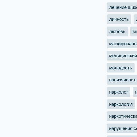
лечение шиз
личность
любовь
м
маскированн
медицинский
молодость
навязчивост
нарколог
наркология
наркотическ
нарушения с