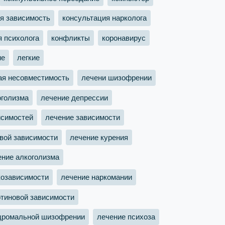
я зависимость
консультация нарколога
я психолога
конфликты
коронавирус
ие
легкие
ая несовместимость
лечени шизофрении
оголизма
лечение депрессии
исимостей
лечение зависимости
овой зависимости
лечение курения
ение алкоголизма
козависимости
лечение наркомании
отиновой зависимости
дромальной шизофрении
лечение психоза