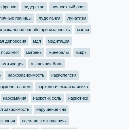
офрении
лидерство
личностный рост
личные границы
лудомания
лунатизм
аниакальная онлайн привязанность
мания
ая депрессия
мдп
медитация
 психолог
мигрень
минералы
мифы
мотивация
мышечная боль
ь
наркозависимость
нарколепсия
нарколог на дом
наркологическая клиника
наркомания
наркотик соль
наркотики
ая зависимость
нарушение сна
ознания
насилие в отношениях