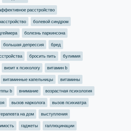
аффективное расстройство
расстройство
болевой синдром
цгеймера
болезнь паркинсона
большая депрессия
бред
сстройства
бросить пить
булимия
визит к психологу
витамин b
витаминные капельницы
витамины
уппы b
внимание
возрастная психология
оя
вызов нарколога
вызов психиатра
терапевта на дом
выступления
симость
гаджеты
галлюцинации