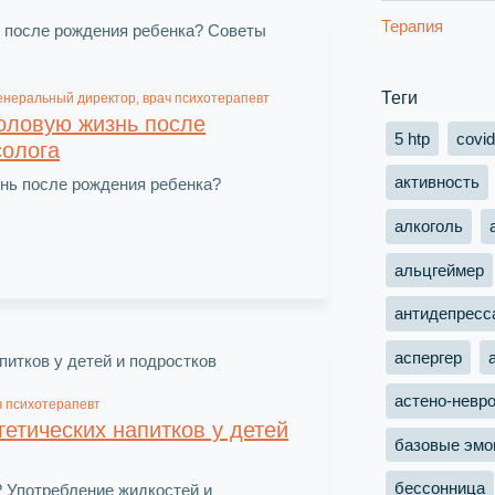
Терапия
Теги
енеральный директор, врач психотерапевт
оловую жизнь после
5 htp
covid
солога
активность
нь после рождения ребенка?
алкоголь
альцгеймер
антидепресс
аспергер
астено-невр
ч психотерапевт
етических напитков у детей
базовые эмо
бессонница
и? Употребление жидкостей и