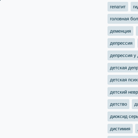
гепатит
ги
головная бо
деменция
депрессия
депрессия у
детская деп
детская пси
детский невр
детство
д
диоксид сер
дистимия