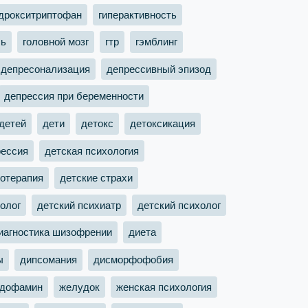
дрокситриптофан
гиперактивность
ль
головной мозг
гтр
гэмблинг
депресонализация
депрессивный эпизод
депрессия при беременности
 детей
дети
детокс
детоксикация
рессия
детская психология
хотерапия
детские страхи
олог
детский психиатр
детский психолог
иагностика шизофрении
диета
ы
дипсомания
дисморфофобия
дофамин
желудок
женская психология