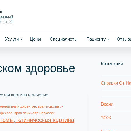
ки
одезный
, ст. 29
Услуги
Цены
Специалисты
Пациенту
Отзыв
Категории
ском здоровье
Справки От На
Врачи
енеральный директор, врач психиатр-
офессор, врач психиатр-нарколог
ЗОЖ
томы, клиническая картина