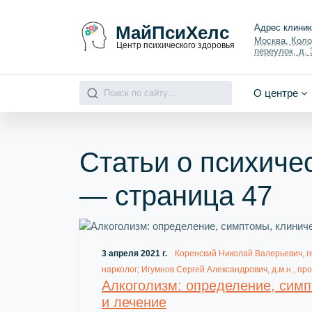
МайПсиХелс
Адрес клини
Москва, Кол
Центр психического здоровья
переулок, д. 3
О центре
Статьи о психиче
— страница
47
3 апреля 2021 г.
Коренский Николай Валерьевич, г
нарколог; Игумнов Сергей Александрович, д.м.н., пр
Алкоголизм: определение, симп
и лечение