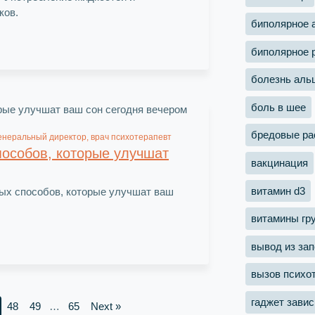
ков.
биполярное 
биполярное 
болезнь аль
боль в шее
бредовые ра
енеральный директор, врач психотерапевт
пособов, которые улучшат
вакцинация
витамин d3
ных способов, которые улучшат ваш
витамины гр
вывод из зап
вызов психо
гаджет зави
48
49
…
65
Next »