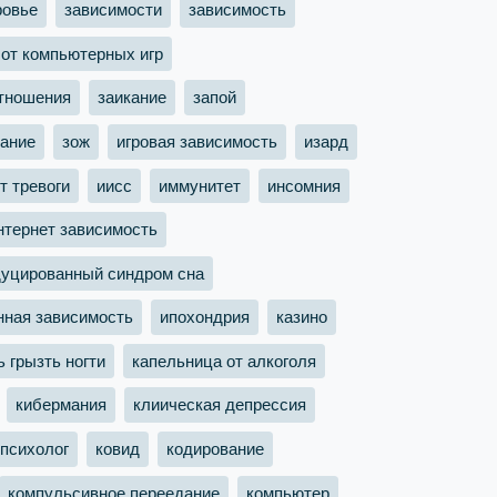
ровье
зависимости
зависимость
 от компьютерных игр
тношения
заикание
запой
тание
зож
игровая зависимость
изард
т тревоги
иисс
иммунитет
инсомния
нтернет зависимость
дуцированный синдром сна
ная зависимость
ипохондрия
казино
ь грызть ногти
капельница от алкоголя
кибермания
клиическая депрессия
 психолог
ковид
кодирование
компульсивное переедание
компьютер