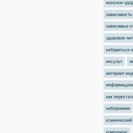
женское здо
зависимость
зависимые о
здоровое пи
избавиться о
инсульт
и
интернет-ин
информацион
как перестат
киберкимия
клинический
комплаенс