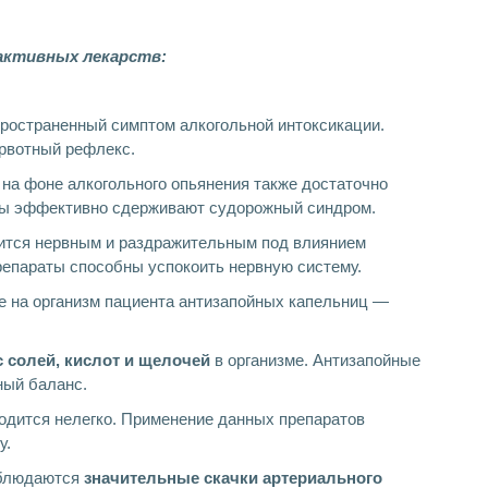
активных лекарств:
ространенный симптом алкогольной интоксикации.
рвотный рефлекс.
на фоне алкогольного опьянения также достаточно
цы эффективно сдерживают судорожный синдром.
ится нервным и раздражительным под влиянием
репараты способны успокоить нервную систему.
е на организм пациента антизапойных капельниц —
 солей, кислот и щелочей
в организме. Антизапойные
ый баланс.
одится нелегко. Применение данных препаратов
у.
аблюдаются
значительные скачки артериального