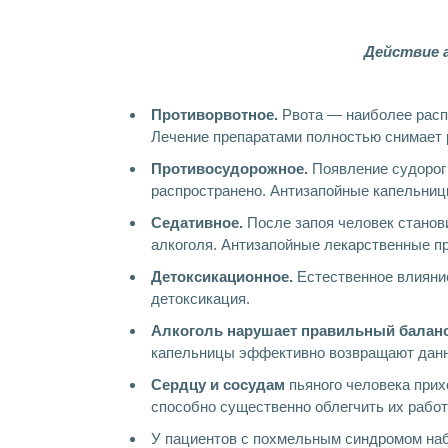
Действие 
Противорвотное.
Рвота — наиболее расп
Лечение препаратами полностью снимает 
Противосудорожное.
Появление судорог 
распространено. Антизапойные капельни
Седативное.
После запоя человек станов
алкоголя. Антизапойные лекарственные п
Детоксикационное.
Естественное влияни
детоксикация.
Алкоголь нарушает правильный баланс
капельницы эффективно возвращают данн
Сердцу и сосудам
пьяного человека прих
способно существенно облегчить их работ
У пациентов с похмельным синдромом н