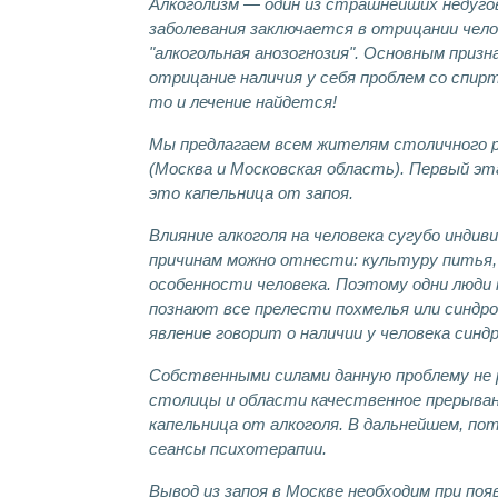
Алкоголизм — один из страшнейших недугов
заболевания заключается в отрицании чело
"алкогольная анозогнозия". Основным приз
отрицание наличия у себя проблем со спир
то и лечение найдется!
Мы предлагаем всем жителям столичного р
(Москва и Московская область). Первый эт
это капельница от запоя.
Влияние алкоголя на человека сугубо индив
причинам можно отнести: культуру питья,
особенности человека. Поэтому одни люди 
познают все прелести похмелья или синдро
явление говорит о наличии у человека синд
Собственными силами данную проблему не 
столицы и области качественное прерыван
капельница от алкоголя. В дальнейшем, п
сеансы психотерапии.
Вывод из запоя в Москве необходим при п