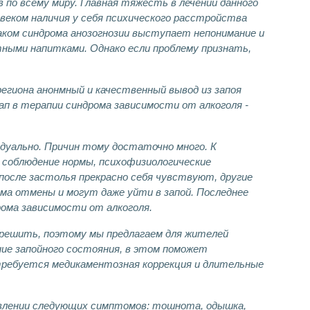
 по всему миру. Главная тяжесть в лечении данного
веком наличия у себя психического расстройства
наком синдрома анозогнозии выступает непонимание и
тными напитками. Однако если проблему признать,
егиона анонмный и качественный вывод из запоя
ап в терапии синдрома зависимости от алкоголя -
идуально. Причин тому достаточно много. К
 соблюдение нормы, психофизиологические
после застолья прекрасно себя чувствуют, другие
ма отмены и могут даже уйти в запой. Последнее
рома зависимости от алкоголя.
решить, поэтому мы предлагаем для жителей
ие запойного состояния, в этом поможет
отребуется медикаментозная коррекция и длительные
оявлении следующих симптомов: тошнота, одышка,