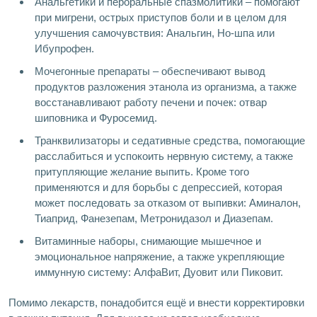
Анальгетики и пероральные спазмолитики – помогают
при мигрени, острых приступов боли и в целом для
улучшения самочувствия: Анальгин, Но-шпа или
Ибупрофен.
Мочегонные препараты – обеспечивают вывод
продуктов разложения этанола из организма, а также
восстанавливают работу печени и почек: отвар
шиповника и Фуросемид.
Транквилизаторы и седативные средства, помогающие
расслабиться и успокоить нервную систему, а также
притупляющие желание выпить. Кроме того
применяются и для борьбы с депрессией, которая
может последовать за отказом от выпивки: Аминалон,
Тиаприд, Фанезепам, Метронидазол и Диазепам.
Витаминные наборы, снимающие мышечное и
эмоциональное напряжение, а также укрепляющие
иммунную систему: АлфаВит, Дуовит или Пиковит.
Помимо лекарств, понадобится ещё и внести корректировки