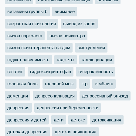
витамины группы b
внимание
возрастная психология
вывод из запоя
вызов нарколога
вызов психиатра
вызов психотерапевта на дом
выступления
гаджет зависимость
гаджеты
галлюцинации
гепатит
гидрокситриптофан
гиперактивность
головная боль
головной мозг
гтр
гэмблинг
деменция
депресонализация
депрессивный эпизод
депрессия
депрессия при беременности
депрессия у детей
дети
детокс
детоксикация
детская депрессия
детская психология