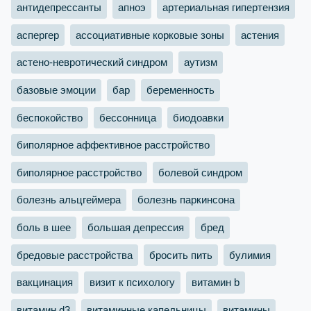
антидепрессанты
апноэ
артериальная гипертензия
аспергер
ассоциативные корковые зоны
астения
астено-невротический синдром
аутизм
базовые эмоции
бар
беременность
беспокойство
бессонница
биодоавки
биполярное аффективное расстройство
биполярное расстройство
болевой синдром
болезнь альцгеймера
болезнь паркинсона
боль в шее
большая депрессия
бред
бредовые расстройства
бросить пить
булимия
вакцинация
визит к психологу
витамин b
витамин d3
витаминные капельницы
витамины