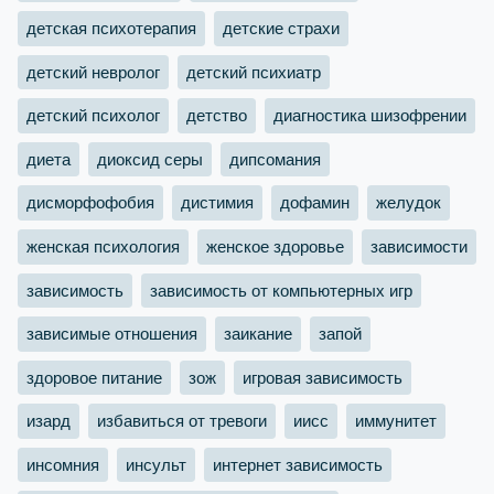
детская психотерапия
детские страхи
детский невролог
детский психиатр
детский психолог
детство
диагностика шизофрении
диета
диоксид серы
дипсомания
дисморфофобия
дистимия
дофамин
желудок
женская психология
женское здоровье
зависимости
зависимость
зависимость от компьютерных игр
зависимые отношения
заикание
запой
здоровое питание
зож
игровая зависимость
изард
избавиться от тревоги
иисс
иммунитет
инсомния
инсульт
интернет зависимость