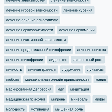
лечение зависимостей
лечение зависимости
лечение игровой зависимости
лечение курения
лечение лечение алкоголизма
лечение наркозависимости
лечение наркомании
лечение никотиновой зависимости
лечение продромальной шизофрении
лечение психоза
лечение шизофрении
лидерство
личностный рост
личность
личные границы
лудомания
лунатизм
любовь
маниакальная онлайн привязанность
мания
маскированная депрессия
мдп
медитация
медицинский психолог
мигрень
минералы
мифы
молодость
мотивация
мышечная боль