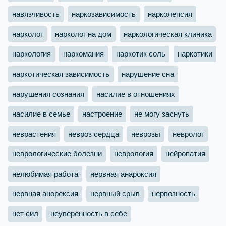
навязчивость
наркозависимость
нарколепсия
нарколог
нарколог на дом
наркологическая клиника
наркология
наркомания
наркотик соль
наркотики
наркотическая зависимость
нарушение сна
нарушения сознания
насилие в отношениях
насилие в семье
настроение
не могу заснуть
неврастения
невроз сердца
неврозы
невролог
неврологические болезни
неврология
нейропатия
нелюбимая работа
нервная анароксия
нервная анорексия
нервный срыв
нервозность
нет сил
неуверенность в себе