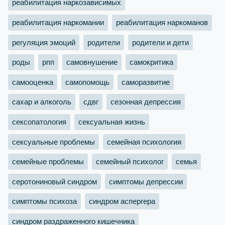
реабилитация наркозависимых
реабилитация наркомании
реабилитация наркоманов
регуляция эмоций
родители
родители и дети
роды
рпп
самовнушение
самокритика
самооценка
самопомощь
саморазвитие
сахар и алкоголь
сдвг
сезонная депрессия
сексопатология
сексуальная жизнь
сексуальные проблемы
семейная психология
семейные проблемы
семейный психолог
семья
серотониновый синдром
симптомы депрессии
симптомы психоза
синдром аспергера
синдром раздраженного кишечника