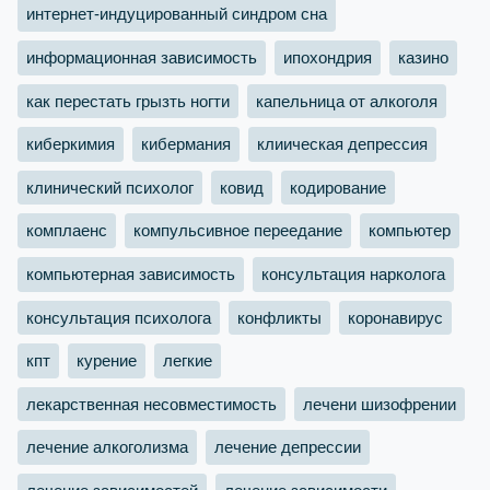
интернет-индуцированный синдром сна
информационная зависимость
ипохондрия
казино
как перестать грызть ногти
капельница от алкоголя
киберкимия
кибермания
клиическая депрессия
клинический психолог
ковид
кодирование
комплаенс
компульсивное переедание
компьютер
компьютерная зависимость
консультация нарколога
консультация психолога
конфликты
коронавирус
кпт
курение
легкие
лекарственная несовместимость
лечени шизофрении
лечение алкоголизма
лечение депрессии