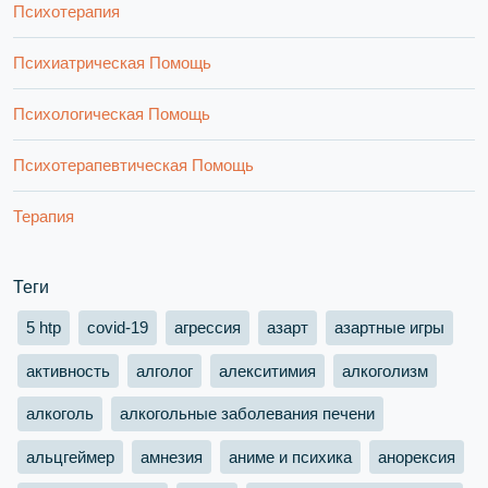
Психотерапия
Психиатрическая Помощь
Психологическая Помощь
Психотерапевтическая Помощь
Терапия
Теги
5 htp
covid-19
агрессия
азарт
азартные игры
активность
алголог
алекситимия
алкоголизм
алкоголь
алкогольные заболевания печени
альцгеймер
амнезия
аниме и психика
анорексия