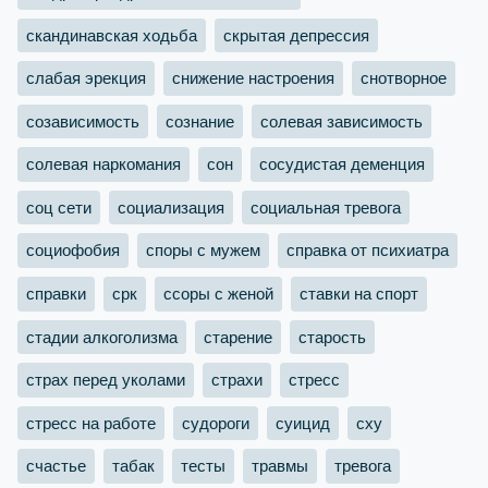
скандинавская ходьба
скрытая депрессия
слабая эрекция
снижение настроения
снотворное
созависимость
сознание
солевая зависимость
солевая наркомания
сон
сосудистая деменция
соц сети
социализация
социальная тревога
социофобия
споры с мужем
справка от психиатра
справки
срк
ссоры с женой
ставки на спорт
стадии алкоголизма
старение
старость
страх перед уколами
страхи
стресс
стресс на работе
судороги
суицид
сху
счастье
табак
тесты
травмы
тревога