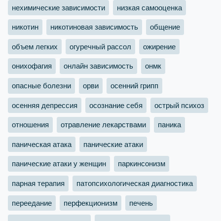
нехимические зависимости
низкая самооценка
никотин
никотиновая зависимость
общение
объем легких
огуречный рассол
ожирение
онихофагия
онлайн зависимость
онмк
опасные болезни
орви
осенний грипп
осенняя депрессия
осознание себя
острый психоз
отношения
отравление лекарствами
паника
паническая атака
панические атаки
панические атаки у женщин
паркинсонизм
парная терапия
патопсихологическая диагностика
переедание
перфекционизм
печень