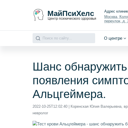
МайПсиХелс
Адрес клини
Москва, Кол
Центр психического здоровья
переулок, д. 3
О центре
Шанс обнаружить
появления симпто
Альцгеймера.
2022-10-25T12:02:40
| Коренская Юлия Валерьевна, вр
невролог