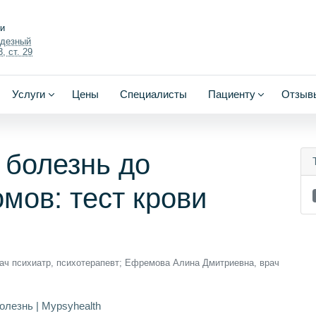
ки
одезный
, ст. 29
Услуги
Цены
Специалисты
Пациенту
Отзыв
 болезнь до
мов: тест крови
ач психиатр, психотерапевт; Ефремова Алина Дмитриевна, врач