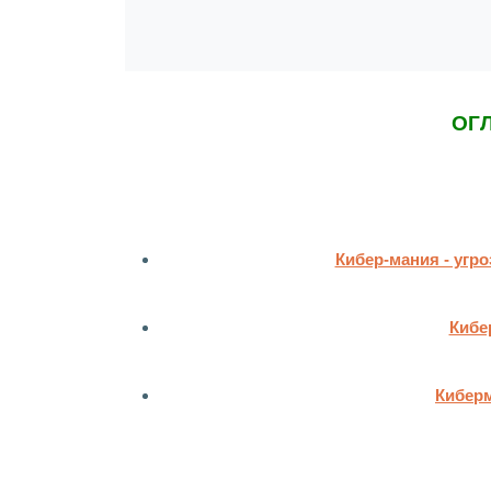
ОГ
Кибер-мания - угро
Кибе
Киберм