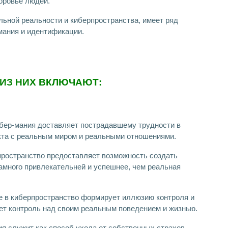
оровье людей.
льной реальности и киберпространства, имеет ряд
мания и идентификации.
ИЗ НИХ ВКЛЮЧАЮТ:
бер-мания доставляет пострадавшему трудности в
акта с реальным миром и реальными отношениями.
пространство предоставляет возможность создать
много привлекательней и успешнее, чем реальная
ие в киберпространство формирует иллюзию контроля и
яет контроль над своим реальным поведением и жизнью.
ия служит как способ ухода от собственных страхов,