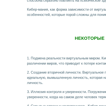
способна серьезно повлиять на психическое зд
Кибер-мания, как форма зависимости от виртуа
особенностей, которые порой сложны для пони
НЕКОТОРЫЕ 
1. Подмена реальности виртуальным миром. Ки
различении миров, что приводит к потере конт
2. Создание вторичной личности. Виртуальное 
идеальную, вымышленную личность, которая на
личность.
3. Иллюзия контроля и уверенности. Погружен
уверенности, когда на самом деле человек тер
4. Скрытые страхи и неуверенность. Кибер-ман