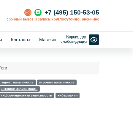
+7 (495) 150-53-05
cрочный вызов и запись
круглосуточно
, анонимно
Версия для
ы
Контакты
Магазин
слабовидящих
Теги
гаджет зависимость
игровая зависимость
интернет зависимость
информационная зависимость
кибермания