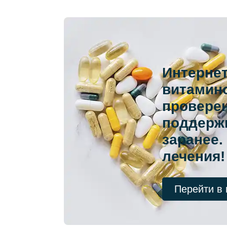
Интернет
витамино
провере
поддерж
заранее.
лечения!
Перейти в 