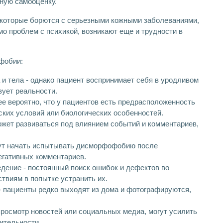
нную самооценку.
которые борются с серьезными кожными заболеваниями,
мо проблем с психикой, возникают еще и трудности в
фобии:
и тела - однако пациент воспринимает себя в уродливом
вует реальности.
е вероятно, что у пациентов есть предрасположенность
ских условий или биологических особенностей.
жет развиваться под влиянием событий и комментариев,
гут начать испытывать дисморфофобию после
егативных комментариев.
ение - постоянный поиск ошибок и дефектов во
твиям в попытке устранить их.
- пациенты редко выходят из дома и фотографируются,
 просмотр новостей или социальных медиа, могут усилить
ительности.