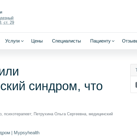
ки
одезный
, ст. 29
Услуги
Цены
Специалисты
Пациенту
Отзыв
или
кий синдром, что
р, психотерапевт; Петрухина Ольга Сергеевна, медицинский