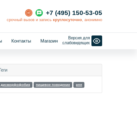
+7 (495) 150-53-05
cрочный вызов и запись
круглосуточно
, анонимно
Версия для
ы
Контакты
Магазин
слабовидящих
Теги
дисморфофобия
пищевое поведение
рпп