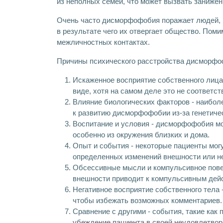
из неполных семей, что может вызвать заниже
Очень часто дисморфофобия поражает людей, 
в результате чего их отвергает общество. Поми
межличностных контактах.
Причины психического расстройства дисморфо
Искаженное восприятие собственного лица 
виде, хотя на самом деле это не соответст
Влияние биологических факторов - наиболе
к развитию дисморфофобии из-за генетиче
Воспитание и условия - дисморфофобия мо
особенно из окружения близких и дома.
Опыт и события - некоторые пациенты мо
определенных изменений внешности или н
Обсессивные мысли и компульсивное повед
внешности приводит к компульсивным дейс
Негативное восприятие собственного тела 
чтобы избежать возможных комментариев.
Сравнение с другими - события, такие как
убеждение пациента в своей неудовлетвор