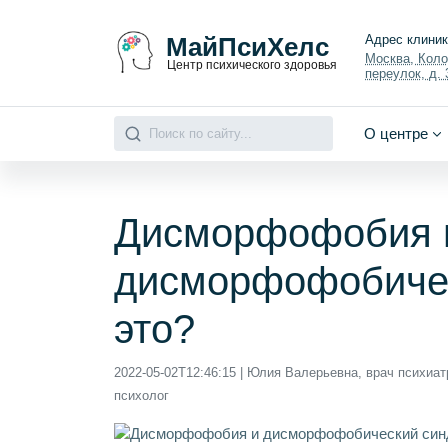
МайПсиХелс
Адрес клини
Москва, Кол
Центр психического здоровья
переулок, д. 3
О центре
Дисморфофобия 
дисморфофобичес
это?
2022-05-02T12:46:15
| Юлия Валерьевна, врач психиат
психолог