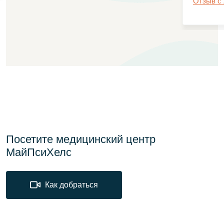
Отзыв с
Посетите медицинский центр
МайПсиХелс
Как добраться