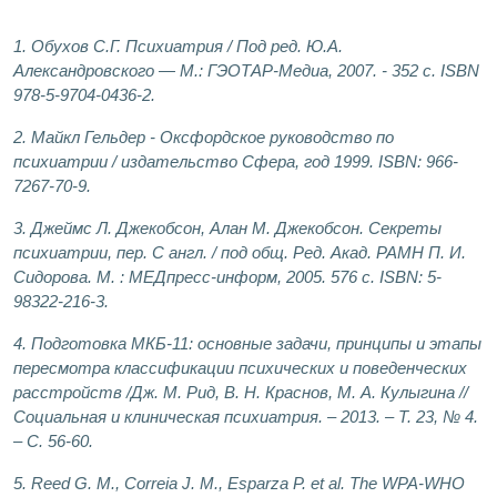
1. Обухов С.Г. Психиатрия / Под ред. Ю.А.
Александровского — М.: ГЭОТАР-Медиа, 2007. - 352 с. ISBN
978-5-9704-0436-2.
2. Майкл Гельдер - Оксфордское руководство по
психиатрии / издательство Сфера, год 1999. ISBN: 966-
7267-70-9.
3. Джеймс Л. Джекобсон, Алан M. Джекобсон. Секреты
психиатрии, пер. С англ. / под общ. Ред. Акад. РАМН П. И.
Сидорова. М. : МЕДпресс-информ, 2005. 576 с. ISBN: 5-
98322-216-3.
4. Подготовка МКБ-11: основные задачи, принципы и этапы
пересмотра классификации психических и поведенческих
расстройств /Дж. М. Рид, В. Н. Краснов, М. А. Кулыгина //
Социальная и клиническая психиатрия. – 2013. – Т. 23, № 4.
– С. 56-60.
5. Reed G. M., Correia J. M., Esparza P. et al. The WPA-WHO