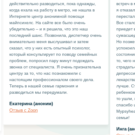
действительно разводиться, пока однажды,
встреч в
когда ехала на работу в метро, не нашла в
я отказа
Интернете центр анонимной помощи
перестал
майпсихелс. На сайте все было очень
Все стало
убедительно – и я решила, что это наш
приедет в
последний шанс. Позвонила, диспетчер очень
сумасшед
внимательно меня выслушивал и затем
Но позже
сказал, что у них есть опытный психолог,
успокоил
который консультирует по поводу семейных
состояни
проблем, попросил пару минут подождать
то, чего 
звонка от специалиста. Я очень признательна
страдать
центру за то, что нас познакомили с
депресси
настоящим профессионалом своего дела.
лекарств
Теперь в нашей семье гармония и
лучше. С
разводиться мы передумали.
ребенком
то ушли,
Екатерина (аноним)
спасибо 
Отзыв с Zoon
Mypsyhea
семьи!
Инга (а