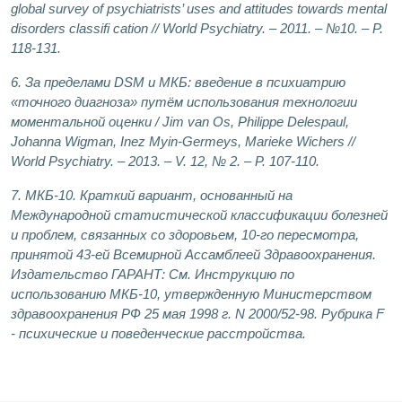
global survey of psychiatrists’ uses and attitudes towards mental
disorders classifi cation // World Psychiatry. – 2011. – №10. – P.
118-131.
6. За пределами DSM и МКБ: введение в психиатрию
«точного диагноза» путём использования технологии
моментальной оценки / Jim van Os, Philippe Delespaul,
Johanna Wigman, Inez Myin-Germeys, Marieke Wichers //
World Psychiatry. – 2013. – V. 12, № 2. – P. 107-110.
7. МКБ-10. Краткий вариант, основанный на
Международной статистической классификации болезней
и проблем, связанных со здоровьем, 10-го пересмотра,
принятой 43-ей Всемирной Ассамблеей Здравоохранения.
Издательство ГАРАНТ: См. Инструкцию по
использованию МКБ-10, утвержденную Министерством
здравоохранения РФ 25 мая 1998 г. N 2000/52-98. Рубрика F
- психические и поведенческие расстройства.