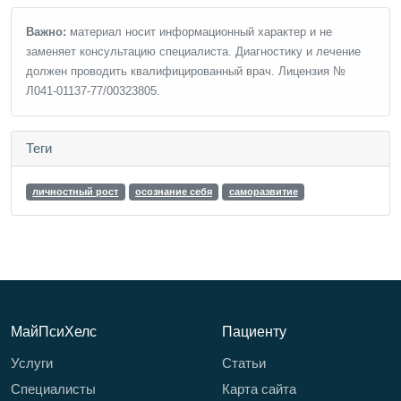
Важно:
материал носит информационный характер и не
заменяет консультацию специалиста. Диагностику и лечение
должен проводить квалифицированный врач. Лицензия №
Л041-01137-77/00323805.
Теги
личностный рост
осознание себя
саморазвитие
МайПсиХелс
Пациенту
Услуги
Статьи
Специалисты
Карта сайта