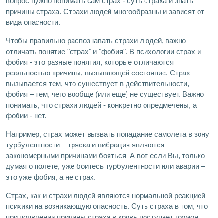
вопрос нужно понимать сам страх - суть страха и знать
причины страха. Страхи людей многообразны и зависят от
вида опасности.
Чтобы правильно распознавать страхи людей, важно
отличать понятие "страх" и "фобия". В психологии страх и
фобия - это разные понятия, которые отличаются
реальностью причины, вызывающей состояние. Страх
вызывается тем, что существует в действительности,
фобия – тем, чего вообще (или еще) не существует. Важно
понимать, что страхи людей - конкретно опредмечены, а
фобии - нет.
Например, страх может вызвать попадание самолета в зону
турбулентности – тряска и вибрация являются
закономерными причинами бояться. А вот если Вы, только
думая о полете, уже боитесь турбулентности или аварии –
это уже фобия, а не страх.
Страх, как и страхи людей являются нормальной реакцией
психики на возникающую опасность. Суть страха в том, что
при появлении причины страха в кровь поступает гормон