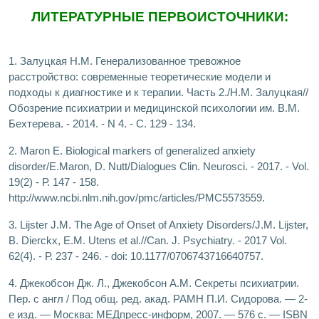
ЛИТЕРАТУРНЫЕ ПЕРВОИСТОЧНИКИ:
1. Залуцкая Н.М. Генерализованное тревожное
расстройство: современные теоретические модели и
подходы к диагностике и к терапии. Часть 2./Н.М. Залуцкая//
Обозрение психиатрии и медицинской психологии им. В.М.
Бехтерева. - 2014. - N 4. - С. 129 - 134.
2. Maron E. Biological markers of generalized anxiety
disorder/E.Maron, D. Nutt/Dialogues Clin. Neurosci. - 2017. - Vol.
19(2) - Р. 147 - 158.
http://www.ncbi.nlm.nih.gov/pmc/articles/PMC5573559.
3. Lijster J.M. The Age of Onset of Anxiety Disorders/J.M. Lijster,
B. Dierckx, E.M. Utens et al.//Can. J. Psychiatry. - 2017 Vol.
62(4). - Р. 237 - 246. - doi: 10.1177/0706743716640757.
4. Джекобсон Дж. Л., Джекобсон А.М. Секреты психиатрии.
Пер. с англ / Под общ. ред. акад. РАМН П.И. Сидорова. — 2-
е изд. — Москва: МЕДпресс-информ, 2007. — 576 с. — ISBN