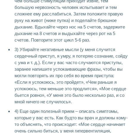
чем больше стимуляции приходит извне, тем
большую нервозность человек испытывает и тем
сложнее ему расслабиться. Затем положите правую
руку на живот (ниже пупка) и поделайте брюшное
дыхание. Вдыхайте через нос на 5 счетов, задержите
дыхание на 8 счетов и выдыхайте через рот на 5
счетов. Повторите этот цикл 5-6 раз.
3) Убирайте негативные мысли (у меня случится
сердечный приступ, я умру, я потеряю сознание, сойду
с ума и т. д.). Если у вас часто случаются приступы,
заранее напишите успокаивающие фразы, чтобы вы
могли повторять их про себя во время приступа:
«Если я успокоюсь, это пройдет», «Чем раньше я
успокоюсь, тем меньше это продлится», «Мое сердце
бьется ровно», «У меня это было несколько раз, и со
мной ничего не случилось».
4) Еще один полезный прием – описать симптомы,
которые у вас есть. Как будто вы врач и должны кому-
то объяснять, что происходит: «Мое сердце начинает
очень сильно биться, у меня гипервентиляция,