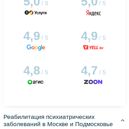
5,0
5,0
/ 5
/ 5
4,9
4,9
/ 5
/ 5
4,8
4,7
/ 5
/ 5
Реабилитация психиатрических
заболеваний в Москве и Подмосковье