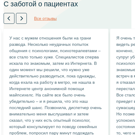
С заботой о пациентах
Все отзывы
У нас с мужем отношения были на грани
Я очень 
развода. Несколько неудачных попыток
видеть ре
общения с психологами, психотерапевтами –
кончено,
все стало только хуже. Специалистов сперва
супруг у
искала по знакомым, затем из Интернета. В
психолог
один момент мы решили, что нужно уже
знакомые
действительно разводиться, пока однажды,
встреч в
когда ехала на работу в метро, не нашла в
я отказа
Интернете центр анонимной помощи
перестал
майпсихелс. На сайте все было очень
Все стало
убедительно – и я решила, что это наш
приедет в
последний шанс. Позвонила, диспетчер очень
сумасшед
внимательно меня выслушивал и затем
Но позже
сказал, что у них есть опытный психолог,
успокоил
который консультирует по поводу семейных
состояни
проблем, попросил пару минут подождать
то, чего 