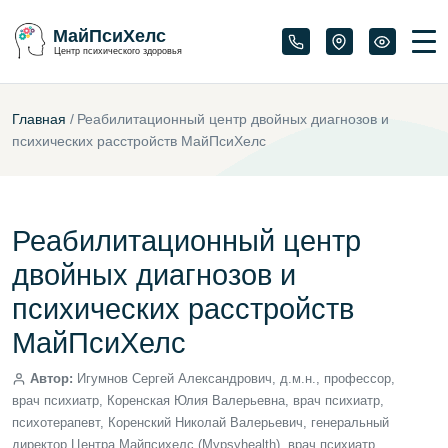
МайПсиХелс
Центр психического здоровья
Главная
/
Реабилитационный центр двойных диагнозов и
психических расстройств МайПсиХелс
Реабилитационный центр
двойных диагнозов и
психических расстройств
МайПсиХелс
Автор:
Игумнов Сергей Александрович, д.м.н., профессор,
врач психиатр, Коренская Юлия Валерьевна, врач психиатр,
психотерапевт, Коренский Николай Валерьевич, генеральный
директор Центра Майпсихелс (Mypsyhealth), врач психиатр