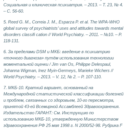
Социальная и клиническая психиатрия. – 2013. – Т. 23, № 4.
– С. 56-60.
5. Reed G. M., Correia J. M., Esparza P. et al. The WPA-WHO
global survey of psychiatrists’ uses and attitudes towards mental
disorders classifi cation // World Psychiatry. – 2011. – №10. – P.
118-131.
6. За пределами DSM и МКБ: введение в психиатрию
«точного диагноза» путём использования технологии
моментальной оценки / Jim van Os, Philippe Delespaul,
Johanna Wigman, Inez Myin-Germeys, Marieke Wichers //
World Psychiatry. – 2013. – V. 12, № 2. – P. 107-110.
7. МКБ-10. Краткий вариант, основанный на
Международной статистической классификации болезней
и проблем, связанных со здоровьем, 10-го пересмотра,
принятой 43-ей Всемирной Ассамблеей Здравоохранения.
Издательство ГАРАНТ: См. Инструкцию по
использованию МКБ-10, утвержденную Министерством
здравоохранения РФ 25 мая 1998 г. N 2000/52-98. Рубрика F